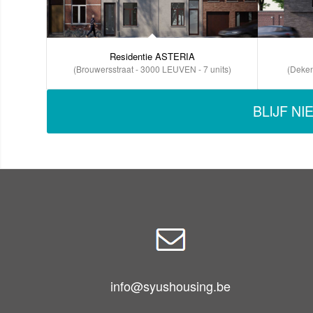
Residentie ASTERIA
(Brouwersstraat - 3000 LEUVEN - 7 units)
(Deken
BLIJF N
info@syushousing.be