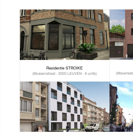
Residentie STROIKE
(Waverseb
(Mussenstraat - 3000 LEUVEN - 6 units)