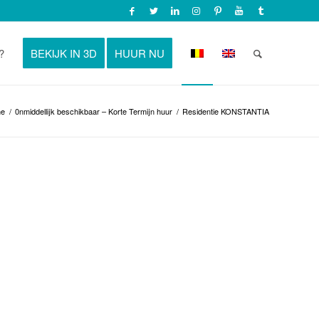
?
BEKIJK IN 3D
HUUR NU
e
/
0nmiddellijk beschikbaar – Korte Termijn huur
/
Residentie KONSTANTIA